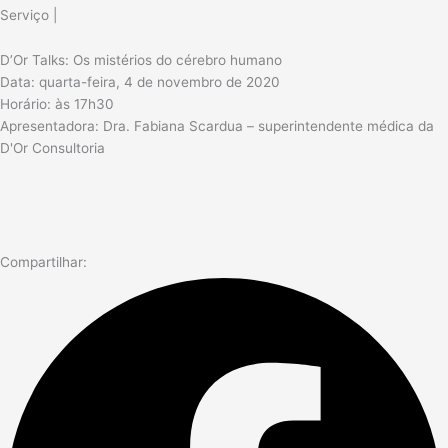
Serviço |
D’Or Talks: Os mistérios do cérebro humano
Data: quarta-feira, 4 de novembro de 2020
Horário: às 17h30
Apresentadora: Dra. Fabiana Scardua – superintendente médica da
D'Or Consultoria
Compartilhar: