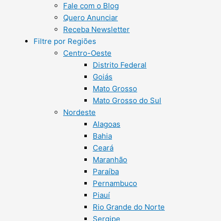
Fale com o Blog
Quero Anunciar
Receba Newsletter
Filtre por Regiões
Centro-Oeste
Distrito Federal
Goiás
Mato Grosso
Mato Grosso do Sul
Nordeste
Alagoas
Bahia
Ceará
Maranhão
Paraíba
Pernambuco
Piauí
Rio Grande do Norte
Sergipe