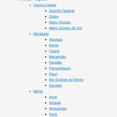
Centro-Oeste
Distrito Federal
Goiás
Mato Grosso
Mato Grosso do Sul
Nordeste
Alagoas
Bahia
Ceará
Maranhão
Paraíba
Pernambuco
Piauí
Rio Grande do Norte
Sergipe
Norte
Acre
Amapá
Amazonas
Pará