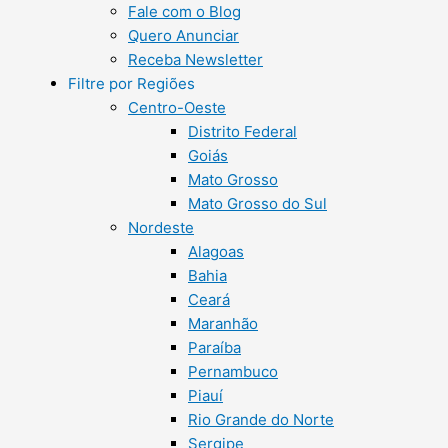
Fale com o Blog
Quero Anunciar
Receba Newsletter
Filtre por Regiões
Centro-Oeste
Distrito Federal
Goiás
Mato Grosso
Mato Grosso do Sul
Nordeste
Alagoas
Bahia
Ceará
Maranhão
Paraíba
Pernambuco
Piauí
Rio Grande do Norte
Sergipe