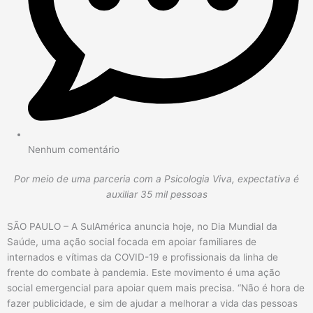
Nenhum comentário
Por meio de uma parceria com a Psicologia Viva, expectativa é
auxiliar 35 mil pessoas
SÃO PAULO – A SulAmérica anuncia hoje, no Dia Mundial da
Saúde, uma ação social focada em apoiar familiares de
internados e vítimas da COVID-19 e profissionais da linha de
frente do combate à pandemia. Este movimento é uma ação
social emergencial para apoiar quem mais precisa. “Não é hora de
fazer publicidade, e sim de ajudar a melhorar a vida das pessoas