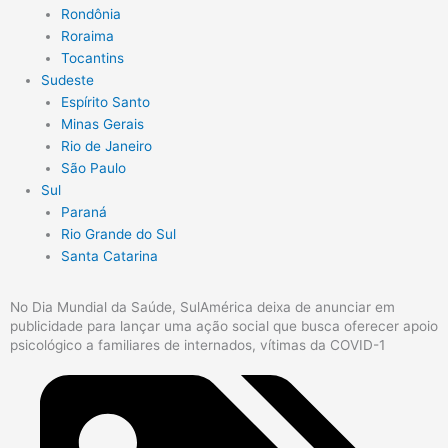
Rondônia
Roraima
Tocantins
Sudeste
Espírito Santo
Minas Gerais
Rio de Janeiro
São Paulo
Sul
Paraná
Rio Grande do Sul
Santa Catarina
No Dia Mundial da Saúde, SulAmérica deixa de anunciar em
publicidade para lançar uma ação social que busca oferecer apoio
psicológico a familiares de internados, vítimas da COVID-1