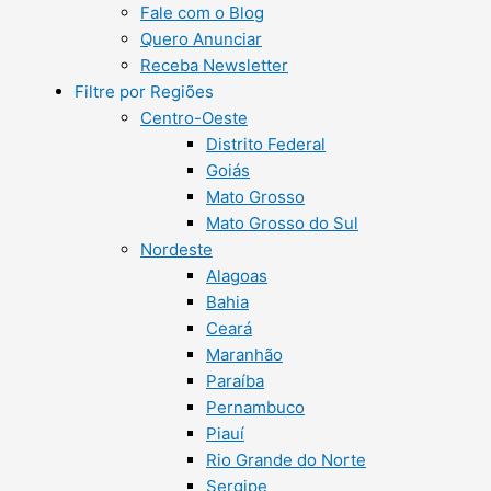
Fale com o Blog
Quero Anunciar
Receba Newsletter
Filtre por Regiões
Centro-Oeste
Distrito Federal
Goiás
Mato Grosso
Mato Grosso do Sul
Nordeste
Alagoas
Bahia
Ceará
Maranhão
Paraíba
Pernambuco
Piauí
Rio Grande do Norte
Sergipe