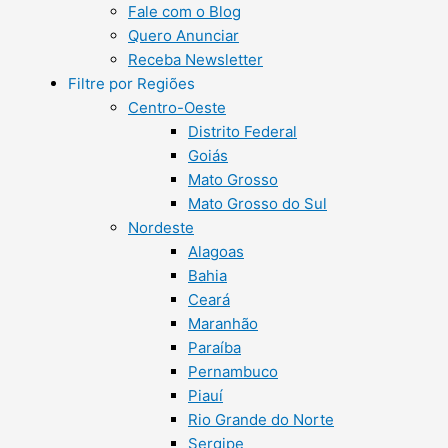
Fale com o Blog
Quero Anunciar
Receba Newsletter
Filtre por Regiões
Centro-Oeste
Distrito Federal
Goiás
Mato Grosso
Mato Grosso do Sul
Nordeste
Alagoas
Bahia
Ceará
Maranhão
Paraíba
Pernambuco
Piauí
Rio Grande do Norte
Sergipe