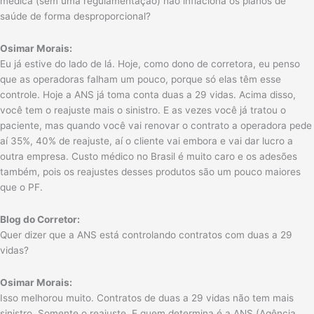
médica (sem uma regulamentação) não inflaciona os planos de
saúde de forma desproporcional?
Osimar Morais:
Eu já estive do lado de lá. Hoje, como dono de corretora, eu penso
que as operadoras falham um pouco, porque só elas têm esse
controle. Hoje a ANS já toma conta duas a 29 vidas. Acima disso,
você tem o reajuste mais o sinistro. E as vezes você já tratou o
paciente, mas quando você vai renovar o contrato a operadora pede
aí 35%, 40% de reajuste, aí o cliente vai embora e vai dar lucro a
outra empresa. Custo médico no Brasil é muito caro e os adesões
também, pois os reajustes desses produtos são um pouco maiores
que o PF.
Blog do Corretor:
Quer dizer que a ANS está controlando contratos com duas a 29
vidas?
Osimar Morais:
Isso melhorou muito. Contratos de duas a 29 vidas não tem mais
sinistro. Somente o reajuste. E quem determina é a ANS (Agência