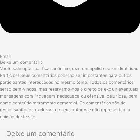
Email
Deixe um comentário
Você pode optar por ficar anônimo, usar um apelido ou se identificar.
Participe! Seus comentários poderão ser importantes para outros
participantes interessados no mesmo tema. Todos os comentários
serão bem-vindos, mas reservamo-nos o direito de excluir eventuais
mensagens com linguagem inadequada ou ofensiva, caluniosa, bem
como conteúdo meramente comercial. Os comentários são de
responsabilidade exclusiva de seus autores e não representam a
opinião deste site.
Deixe um comentário