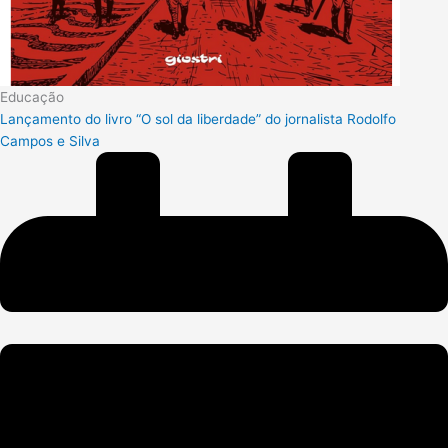
Educação
Lançamento do livro “O sol da liberdade” do jornalista Rodolfo
Campos e Silva