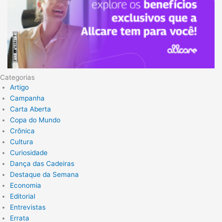
Categorias
Artigo
Campanha
Carta Aberta
Copa do Mundo
Crônica
Cultura
Curiosidade
Dança das Cadeiras
Destaque da Semana
Economia
Editorial
Entrevistas
Errata