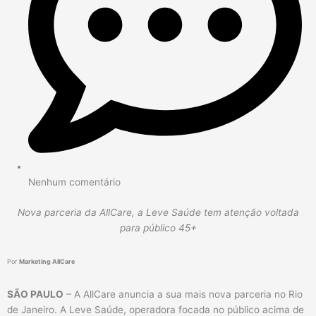
Nenhum comentário
Nova parceria da AllCare, a Leve Saúde tem atenção voltada
para público 45+
Por
Marketing AllCare
SÃO PAULO
– A AllCare anuncia a sua mais nova parceria no Rio
de Janeiro. A Leve Saúde, operadora focada no público acima de