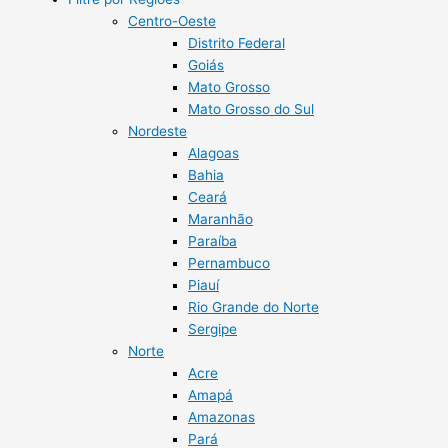
Centro-Oeste
Distrito Federal
Goiás
Mato Grosso
Mato Grosso do Sul
Nordeste
Alagoas
Bahia
Ceará
Maranhão
Paraíba
Pernambuco
Piauí
Rio Grande do Norte
Sergipe
Norte
Acre
Amapá
Amazonas
Pará