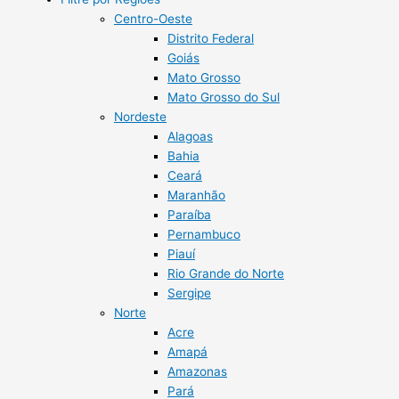
Centro-Oeste
Distrito Federal
Goiás
Mato Grosso
Mato Grosso do Sul
Nordeste
Alagoas
Bahia
Ceará
Maranhão
Paraíba
Pernambuco
Piauí
Rio Grande do Norte
Sergipe
Norte
Acre
Amapá
Amazonas
Pará