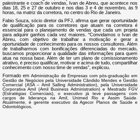
palestrante e coach de vendas, Ivan de Abreu, que acontece nos
dias 18, 25 e 27 de outubro e nos dias 3 e 4 de novembro, às 9
horas, na matriz da corretora, no centro do Rio de Janeiro.
Fabio Souza, sócio diretor da PFJ, afirma que gerar oportunidade
de qualificação para os corretores que atuam na corretora é
essencial para o planejamento de vendas que cada um projeta
para adquirir ganhos cada vez maiores. “Convidamos o Ivan de
Abreu, com objetivo de trabalhar a motivação e gerar a
oportunidade de conhecimento para os nossos consultores. Além
de trabalharmos com bonificações diferenciadas do mercado,
buscamos proporcionar a qualidade das informações para quem
atua na nossa base. Além de ter um plano de comissionamento
atrativo, é preciso qualificar, motivar e acima de tudo, compartilhar
conhecimento com nosso time de vendas”, explicou.
Formado em
Administração de Empresas com pós-graduação em
Gestão de Negócios pela Universidade Cândido Mendes e Gestão
Comercial (ASA – Amil Salling Administration), pela Universidade
Corporativa Amil (Amil Business Administration) e Mestrado FGV
(Estratégias Comerciais), o executivo já teve passagens com
cargos de liderança na Amil, Unimed Rio e Assim Saúde.
Atualmente, é gerente executivo da Agecor Planos de Saúde e
.
Odontológicos