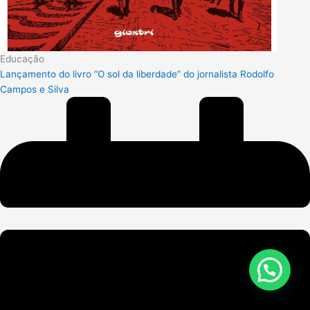
Educação
Lançamento do livro “O sol da liberdade” do jornalista Rodolfo
Campos e Silva