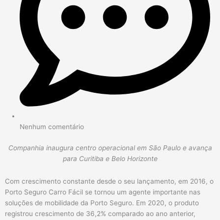
Nenhum comentário
Companhia inaugura centro operacional em São Paulo e avança
para Curitiba e Belo Horizonte
Com crescimento constante desde o seu lançamento, em 2016, o
Porto Seguro Carro Fácil se tornou um agente importante nas
soluções de mobilidade da Porto Seguro. Em 2020, o produto
registrou crescimento de 36,2% comparado ao ano anterior,