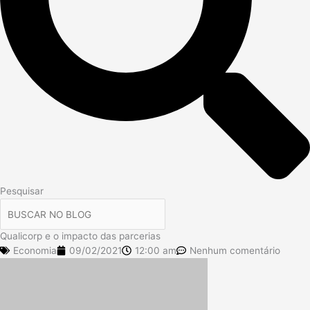
Pesquisar
Qualicorp e o impacto das parcerias
Economia
09/02/2021
12:00 am
Nenhum comentário