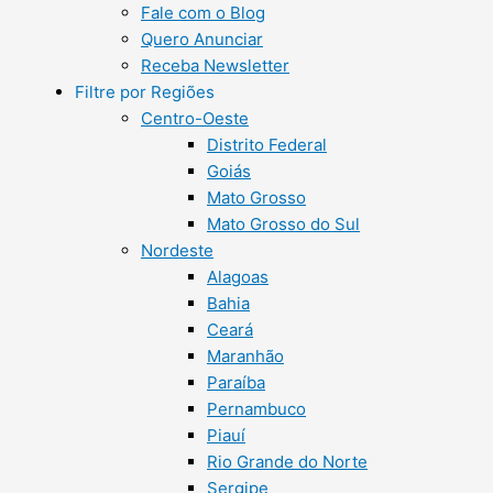
Fale com o Blog
Quero Anunciar
Receba Newsletter
Filtre por Regiões
Centro-Oeste
Distrito Federal
Goiás
Mato Grosso
Mato Grosso do Sul
Nordeste
Alagoas
Bahia
Ceará
Maranhão
Paraíba
Pernambuco
Piauí
Rio Grande do Norte
Sergipe