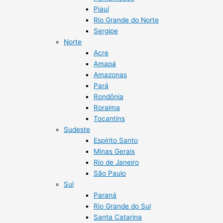
Piauí
Rio Grande do Norte
Sergipe
Norte
Acre
Amapá
Amazonas
Pará
Rondônia
Roraima
Tocantins
Sudeste
Espírito Santo
Minas Gerais
Rio de Janeiro
São Paulo
Sul
Paraná
Rio Grande do Sul
Santa Catarina