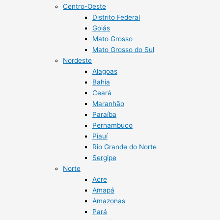
Centro-Oeste
Distrito Federal
Goiás
Mato Grosso
Mato Grosso do Sul
Nordeste
Alagoas
Bahia
Ceará
Maranhão
Paraíba
Pernambuco
Piauí
Rio Grande do Norte
Sergipe
Norte
Acre
Amapá
Amazonas
Pará