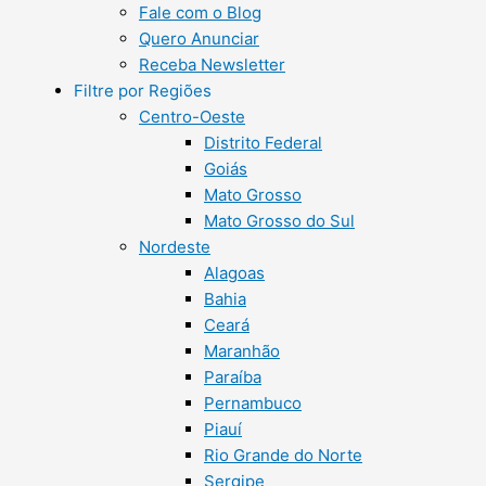
Fale com o Blog
Quero Anunciar
Receba Newsletter
Filtre por Regiões
Centro-Oeste
Distrito Federal
Goiás
Mato Grosso
Mato Grosso do Sul
Nordeste
Alagoas
Bahia
Ceará
Maranhão
Paraíba
Pernambuco
Piauí
Rio Grande do Norte
Sergipe