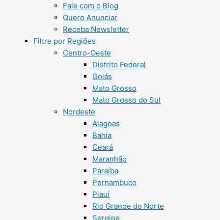
Fale com o Blog
Quero Anunciar
Receba Newsletter
Filtre por Regiões
Centro-Oeste
Distrito Federal
Goiás
Mato Grosso
Mato Grosso do Sul
Nordeste
Alagoas
Bahia
Ceará
Maranhão
Paraíba
Pernambuco
Piauí
Rio Grande do Norte
Sergipe