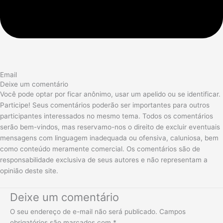
Email
Deixe um comentário
Você pode optar por ficar anônimo, usar um apelido ou se identificar.
Participe! Seus comentários poderão ser importantes para outros
participantes interessados no mesmo tema. Todos os comentários
serão bem-vindos, mas reservamo-nos o direito de excluir eventuais
mensagens com linguagem inadequada ou ofensiva, caluniosa, bem
como conteúdo meramente comercial. Os comentários são de
responsabilidade exclusiva de seus autores e não representam a
opinião deste site.
Deixe um comentário
O seu endereço de e-mail não será publicado.
Campos
obrigatórios são marcados com
*