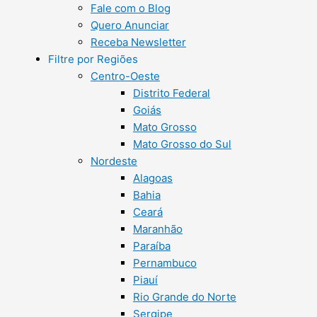
Fale com o Blog
Quero Anunciar
Receba Newsletter
Filtre por Regiões
Centro-Oeste
Distrito Federal
Goiás
Mato Grosso
Mato Grosso do Sul
Nordeste
Alagoas
Bahia
Ceará
Maranhão
Paraíba
Pernambuco
Piauí
Rio Grande do Norte
Sergipe