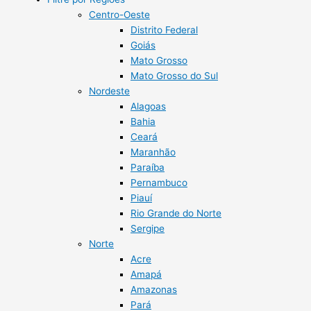
Centro-Oeste
Distrito Federal
Goiás
Mato Grosso
Mato Grosso do Sul
Nordeste
Alagoas
Bahia
Ceará
Maranhão
Paraíba
Pernambuco
Piauí
Rio Grande do Norte
Sergipe
Norte
Acre
Amapá
Amazonas
Pará