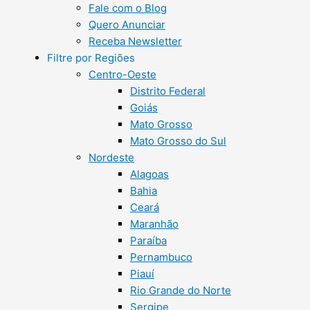
Fale com o Blog
Quero Anunciar
Receba Newsletter
Filtre por Regiões
Centro-Oeste
Distrito Federal
Goiás
Mato Grosso
Mato Grosso do Sul
Nordeste
Alagoas
Bahia
Ceará
Maranhão
Paraíba
Pernambuco
Piauí
Rio Grande do Norte
Sergipe