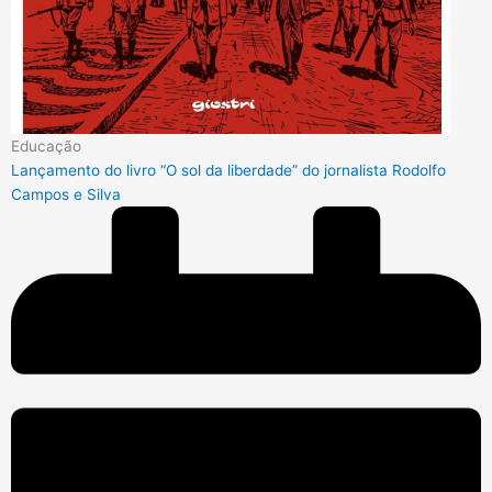
Educação
Lançamento do livro “O sol da liberdade” do jornalista Rodolfo
Campos e Silva