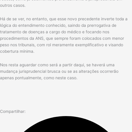
outros casos.
Há de se ver, no entanto, que esse novo precedente inverte toda a
lógica do entendimento conhecido, saindo da prerrogativa de
tratamento de doenças a cargo do médico e focando nos
procedimentos da ANS, que sempre foram colocados com menor
peso nos tribunais, com rol meramente exemplificativo e visando
cobertura mínima.
Nos resta aguardar como será a partir daqui, se haverá uma
mudança jurisprudencial brusca ou se as alterações ocorrerão
apenas pontualmente, como neste caso.
Compartilhar: