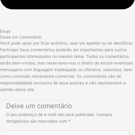
Email
Deixe um comentário
Você pode optar por ficar anônimo, usar um apelido ou se identificar.
Participe! Seus comentários poderão ser importantes para outros
participantes interessados no mesmo tema. Todos os comentários
serão bem-vindos, mas reservamo-nos o direito de excluir eventuais
mensagens com linguagem inadequada ou ofensiva, caluniosa, bem
como conteúdo meramente comercial. Os comentários são de
responsabilidade exclusiva de seus autores e não representam a
opinião deste site.
Deixe um comentário
O seu endereço de e-mail não será publicado.
Campos
obrigatórios são marcados com
*
Digite