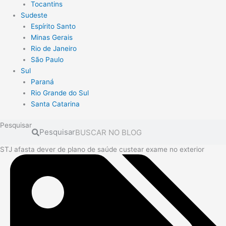
Tocantins
Sudeste
Espírito Santo
Minas Gerais
Rio de Janeiro
São Paulo
Sul
Paraná
Rio Grande do Sul
Santa Catarina
Pesquisar
Pesquisar
STJ afasta dever de plano de saúde custear exame no exterior