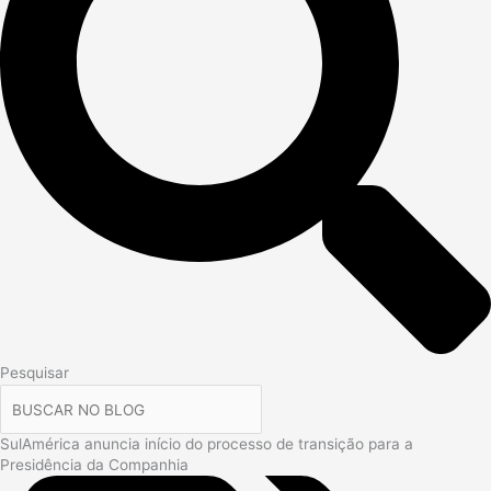
Pesquisar
SulAmérica anuncia início do processo de transição para a
Presidência da Companhia