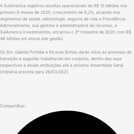
A SulAmérica registrou receitas operacionais de R$ 15 bilhões nos
primeiro 9 meses de 2020, crescimento de 6,2%, atuando nos
segmentos de saúde, odontologia, seguros de vida e Previdência.
Adicionalmente, sua gestora e administradora de recursos, a
SulAmerica Investimentos, encerrou o 3º trimestre de 2020 com R$
46 bilhões em ativos sob gestão.
Os Srs. Gabriel Portella e Ricardo Bottas darão início ao processo de
transição e seguirão trabalhando em conjunto, dentro das suas
respectivas e atuais atribuições até a próxima Assembleia Geral
Ordinária prevista para 29/03/2021.
Compartilhar: