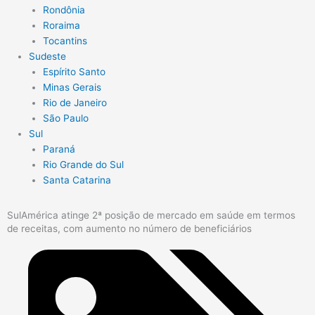
Rondônia
Roraima
Tocantins
Sudeste
Espírito Santo
Minas Gerais
Rio de Janeiro
São Paulo
Sul
Paraná
Rio Grande do Sul
Santa Catarina
SulAmérica atinge 2ª posição de mercado em saúde em termos
de receitas, com aumento no número de beneficiários