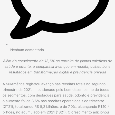
Nenhum comentário
Além do crescimento de 13,6% na carteira de planos coletivos de
saúde e odonto, a companhia avançou em receita, colheu bons
resultados em transformação digital e previdência privada
A SulAmérica registrou avanço nas receitas totais no segundo
trimestre de 2021. Impulsionado pelo bom desempenho de todos
os segmentos, com destaques para saúde, odonto e previdência,
o aumento foi de 8,6% nas receitas operacionais do trimestre
(2T21), totalizando R$ 5,2 bilhões, e de 7,0%, alcançando R$10,4
bilhões, no acumulado em 2021 (1S21). O crescimento adicionou