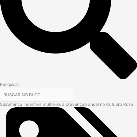
Pesquisar
SulAmérica incentiva mulheres à prevenção anual no Outubro Rosa