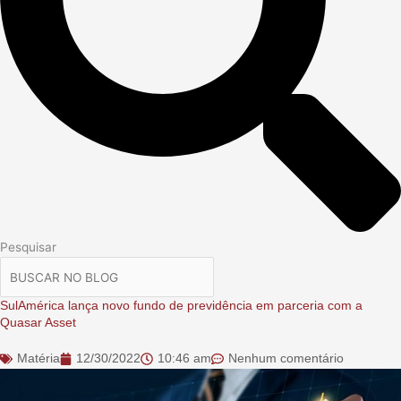
Pesquisar
SulAmérica lança novo fundo de previdência em parceria com a
Quasar Asset
Matéria
12/30/2022
10:46 am
Nenhum comentário