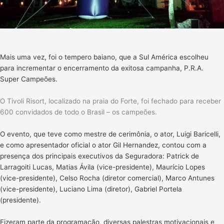
Mais uma vez, foi o tempero baiano, que a Sul América escolheu
para incrementar o encerramento da exitosa campanha, P.R.A.
Super Campeões.
O Tivoli Risort, localizado na praia do Forte, foi fechado para receber
600 convidados de todo o Brasil – os campeões.
O evento, que teve como mestre de cerimônia, o ator,
Luigi Baricelli,
e como apresentador oficial o ator Gil Hernandez, contou com a
presença dos principais executivos da Seguradora:
Patrick de
Larragoiti Lucas, Matias Ávila (vice-presidente), Maurício Lopes
(vice-presidente), Celso Rocha (diretor comercial), Marco Antunes
(vice-presidente), Luciano Lima (diretor), Gabriel Portela
(presidente).
Fizeram parte da programação, diversas palestras motivacionais e