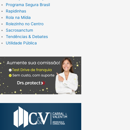
Programa Segura Brasil
Rapidinhas
Rola na Mídia
Rolezinho no Centro
Sacrosanctum
Tendências & Debates
Utilidade Pública