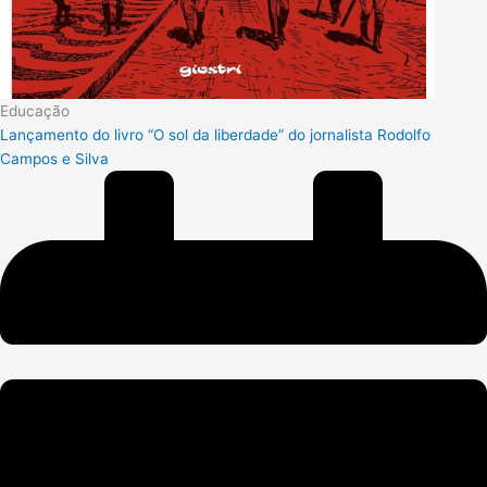
Educação
Lançamento do livro “O sol da liberdade” do jornalista Rodolfo
Campos e Silva