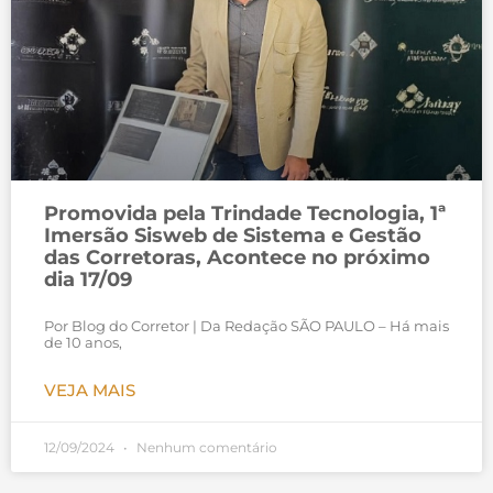
Promovida pela Trindade Tecnologia, 1ª
Imersão Sisweb de Sistema e Gestão
das Corretoras, Acontece no próximo
dia 17/09
Por Blog do Corretor | Da Redação SÃO PAULO – Há mais
de 10 anos,
VEJA MAIS
12/09/2024
Nenhum comentário