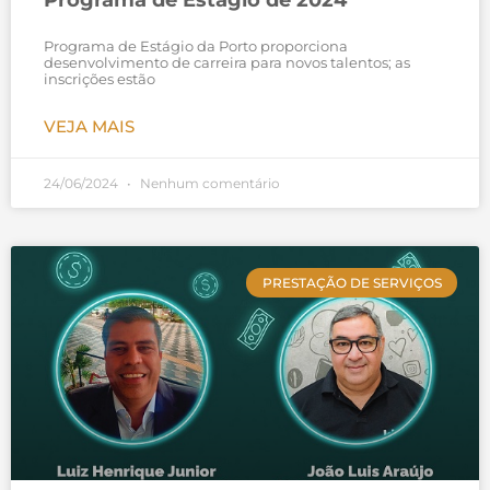
Programa de Estágio de 2024
Programa de Estágio da Porto proporciona
desenvolvimento de carreira para novos talentos; as
inscrições estão
VEJA MAIS
24/06/2024
Nenhum comentário
PRESTAÇÃO DE SERVIÇOS