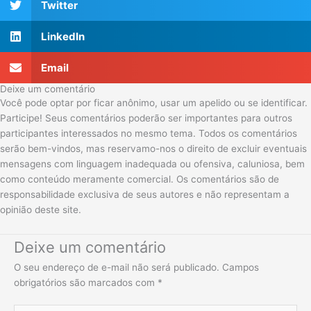
Twitter
LinkedIn
Email
Deixe um comentário
Você pode optar por ficar anônimo, usar um apelido ou se identificar.
Participe! Seus comentários poderão ser importantes para outros
participantes interessados no mesmo tema. Todos os comentários
serão bem-vindos, mas reservamo-nos o direito de excluir eventuais
mensagens com linguagem inadequada ou ofensiva, caluniosa, bem
como conteúdo meramente comercial. Os comentários são de
responsabilidade exclusiva de seus autores e não representam a
opinião deste site.
Deixe um comentário
O seu endereço de e-mail não será publicado.
Campos
obrigatórios são marcados com
*