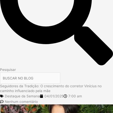
Pesquisar
Seguidores da Tradição: O crescimento do corretor Vinícius no
caminho influenciado pela mãe
Destaque da Semana
04/01/2025
7:00 am
Nenhum comentário