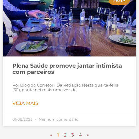
FESTA
Plena Saúde promove jantar intimista
com parceiros
Por Blog do Corretor | Da Redação Nesta quarta-feira
(30), participei mais uma vez de
VEJA MAIS
01/08/2025
Nenhum comentário
«
1
2
3
4
»