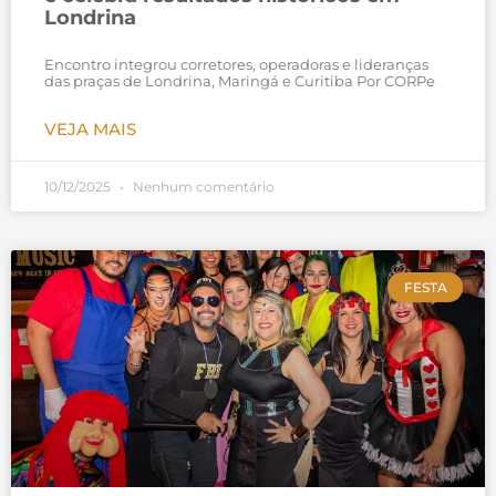
Londrina
Encontro integrou corretores, operadoras e lideranças
das praças de Londrina, Maringá e Curitiba Por CORPe
VEJA MAIS
10/12/2025
Nenhum comentário
FESTA