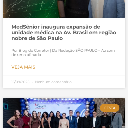
MedSênior inaugura expansão de
unidade médica na Av. Brasil em região
nobre de São Paulo
Por Blog do Corretor | Da Redação SÃO PAULO – Ao som
de uma afinada
VEJA MAIS
16/09/2025
Nenhum comentário
FESTA