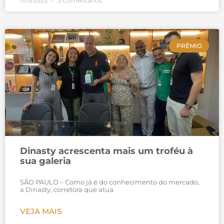
17/11/2023
3 Comentários
PRÊMIO
Dinasty acrescenta mais um troféu à
sua galeria
SÃO PAULO – Como já é do conhecimento do mercado,
a Dinasty, corretora que atua
VEJA MAIS