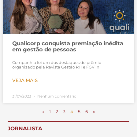
Qualicorp conquista premiação inédita
em gestão de pessoas
Companhia foi um dos destaques de prêmio
organizado pela Revista Gestão RH e FGV In
VEJA MAIS
31/07/2023
Nenhum comentário
«
1
2
3
4
5
6
»
JORNALISTA