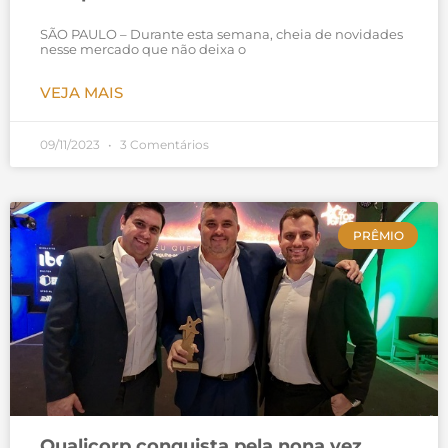
SÃO PAULO – Durante esta semana, cheia de novidades
nesse mercado que não deixa o
VEJA MAIS
09/11/2023
3 Comentários
PRÊMIO
Qualicorp conquista pela nona vez