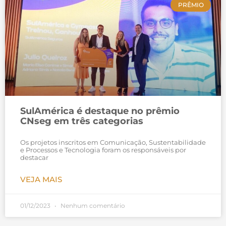
PRÊMIO
SulAmérica é destaque no prêmio
CNseg em três categorias
Os projetos inscritos em Comunicação, Sustentabilidade
e Processos e Tecnologia foram os responsáveis por
destacar
VEJA MAIS
01/12/2023
Nenhum comentário