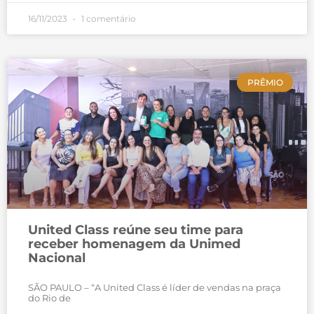
16/11/2023
1 comentário
PRÊMIO
United Class reúne seu time para
receber homenagem da Unimed
Nacional
SÃO PAULO – “A United Class é líder de vendas na praça
do Rio de