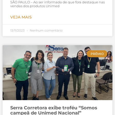
SÃO PAULO – Ao ser informada de que fora destaque nas
vendas dos produtos Unimed
VEJA MAIS
13/11/2023
Nenhum comentário
PRÊMIO
Serra Corretora exibe troféu “Somos
campeã de Unimed Nacional”