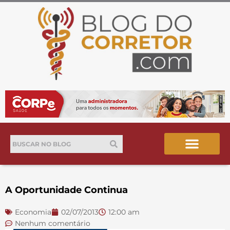
Ir
para
o
conteúdo
Pesquisar
Pesquisar
A Oportunidade Continua
Economia
02/07/2013
12:00 am
Nenhum comentário