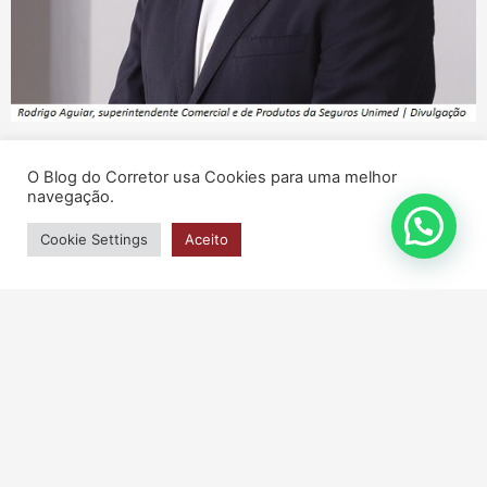
Nota
O Blog do Corretor usa Cookies para uma melhor
Seguros Unimed amplia coberturas do Seguro
navegação.
Empresarial e reforça proteção às empresas
Cookie Settings
Aceito
16/03/2026
Leia mais