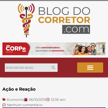
Ir
para
o
conteúdo
Pesquisar
Pesquisar
Ação e Reação
Economia
06/10/2010
12:00 am
Nenhum comentário