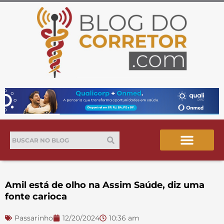
Ir
para
o
conteúdo
Pesquisar
Pesquisar
Amil está de olho na Assim Saúde, diz uma
fonte carioca
Passarinho
12/20/2024
10:36 am