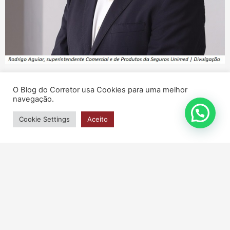
Nota
O Blog do Corretor usa Cookies para uma melhor
Seguros Unimed amplia coberturas do Seguro
navegação.
Empresarial e reforça proteção às empresas
Cookie Settings
Aceito
16/03/2026
Leia mais