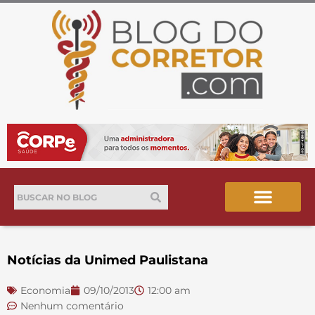
Ir
para
o
conteúdo
Pesquisar
Pesquisar
Notícias da Unimed Paulistana
Economia
09/10/2013
12:00 am
Nenhum comentário