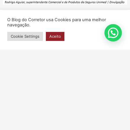
Nota
O Blog do Corretor usa Cookies para uma melhor
Seguros Unimed amplia coberturas do Seguro
navegação.
Empresarial e reforça proteção às empresas
Cookie Settings
Aceito
16/03/2026
Leia mais