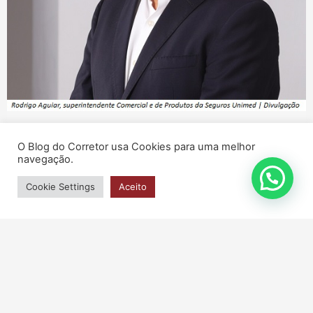
Nota
O Blog do Corretor usa Cookies para uma melhor
navegação.
Seguros Unimed amplia coberturas do Seguro
Empresarial e reforça proteção às empresas
Cookie Settings
Aceito
16/03/2026
Leia mais