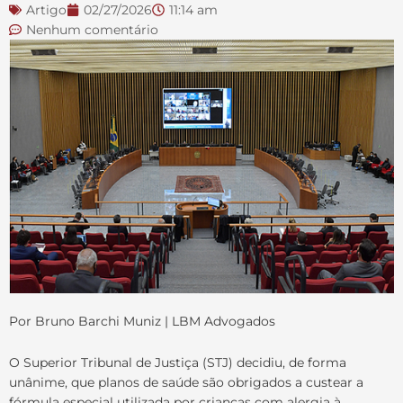
Artigo
02/27/2026
11:14 am
Nenhum comentário
Por Bruno Barchi Muniz | LBM Advogados
O Superior Tribunal de Justiça (STJ) decidiu, de forma
unânime, que planos de saúde são obrigados a custear a
fórmula especial utilizada por crianças com alergia à