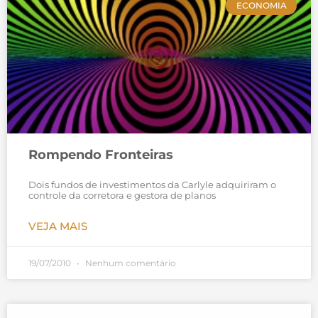
ECONOMIA
Rompendo Fronteiras
Dois fundos de investimentos da Carlyle adquiriram o
controle da corretora e gestora de planos
VEJA MAIS
19/07/2010
Nenhum comentário