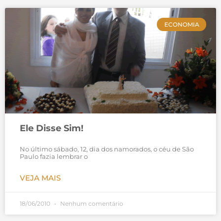
ECONOMIA
Ele Disse Sim!
No último sábado, 12, dia dos namorados, o céu de São
Paulo fazia lembrar o
VEJA MAIS
18/06/2010
Nenhum comentário