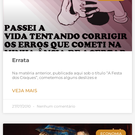
Errata
Na matéria anterior, publicada aqui sob o título “A Festa
dos Craques”, cometemos alguns deslizes e
VEJA MAIS
27/07/2010
Nenhum comentário
ECONOMIA