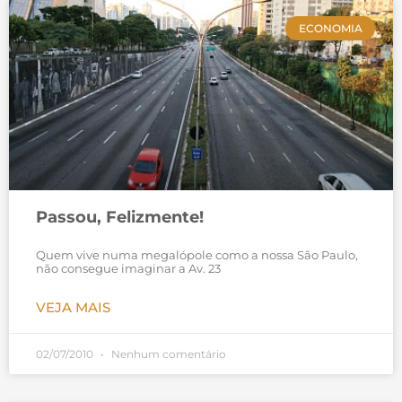
ECONOMIA
Passou, Felizmente!
Quem vive numa megalópole como a nossa São Paulo,
não consegue imaginar a Av. 23
VEJA MAIS
02/07/2010
Nenhum comentário