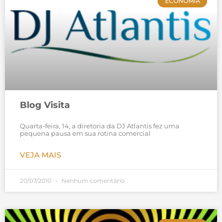
ECONOMIA
Blog Visita
Quarta-feira, 14, a diretoria da DJ Atlantis fez uma
pequena pausa em sua rotina comercial
VEJA MAIS
20/07/2010
Nenhum comentário