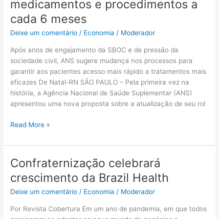
medicamentos e procedimentos a
saúde:
ANS
cada 6 meses
propõe
Deixe um comentário
/
Economia
/
Moderador
revisão
do
Após anos de engajamento da SBOC e de pressão da
rol
sociedade civil, ANS sugere mudança nos processos para
de
garantir aos pacientes acesso mais rápido a tratamentos mais
medicamentos
eficazes De Natal-RN SÃO PAULO – Pela primeira vez na
e
história, a Agência Nacional de Saúde Suplementar (ANS)
procedimentos
apresentou uma nova proposta sobre a atualização de seu rol
a
cada
Read More »
6
meses
Confraternização celebrará
Confraternização
celebrará
crescimento da Brazil Health
crescimento
Deixe um comentário
/
Economia
/
Moderador
da
Brazil
Por Revista Cobertura Em um ano de pandemia, em que todos
Health