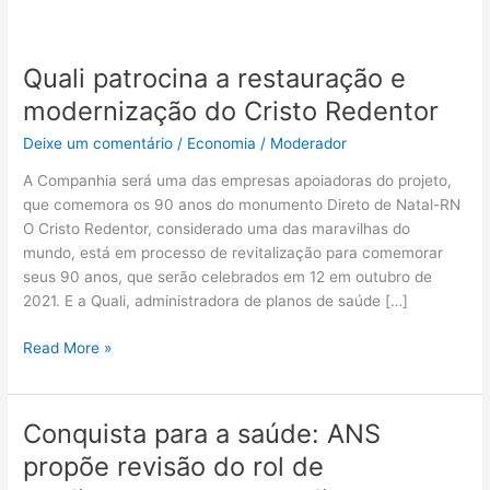
Quali patrocina a restauração e
Quali
patrocina
modernização do Cristo Redentor
a
Deixe um comentário
/
Economia
/
Moderador
restauração
e
A Companhia será uma das empresas apoiadoras do projeto,
modernização
que comemora os 90 anos do monumento Direto de Natal-RN
do
O Cristo Redentor, considerado uma das maravilhas do
Cristo
mundo, está em processo de revitalização para comemorar
Redentor
seus 90 anos, que serão celebrados em 12 em outubro de
2021. E a Quali, administradora de planos de saúde […]
Read More »
Conquista para a saúde: ANS
Conquista
para
propõe revisão do rol de
a