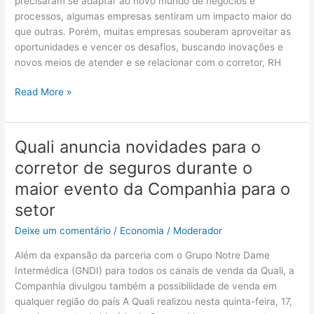
precisaram se adaptar ao novo mundo de negócios e
processos, algumas empresas sentiram um impacto maior do
que outras. Porém, muitas empresas souberam aproveitar as
oportunidades e vencer os desafios, buscando inovações e
novos meios de atender e se relacionar com o corretor, RH
Read More »
Quali anuncia novidades para o
Quali
anuncia
corretor de seguros durante o
novidades
maior evento da Companhia para o
para
o
setor
corretor
Deixe um comentário
/
Economia
/
Moderador
de
seguros
Além da expansão da parceria com o Grupo Notre Dame
durante
Intermédica (GNDI) para todos os canais de venda da Quali, a
o
Companhia divulgou também a possibilidade de venda em
maior
qualquer região do país A Quali realizou nesta quinta-feira, 17,
evento