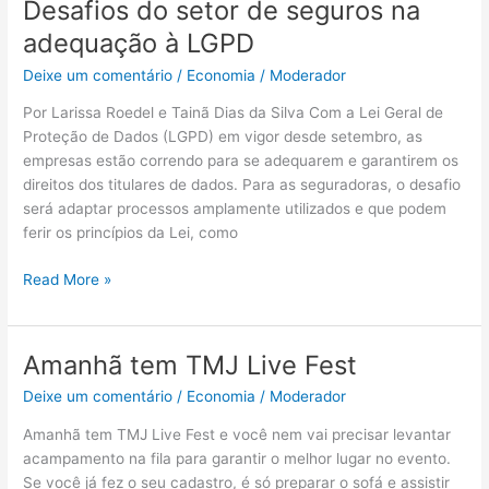
Desafios do setor de seguros na
Desafios
do
adequação à LGPD
setor
Deixe um comentário
/
Economia
/
Moderador
de
seguros
Por Larissa Roedel e Tainã Dias da Silva Com a Lei Geral de
na
Proteção de Dados (LGPD) em vigor desde setembro, as
adequação
empresas estão correndo para se adequarem e garantirem os
à
direitos dos titulares de dados. Para as seguradoras, o desafio
LGPD
será adaptar processos amplamente utilizados e que podem
ferir os princípios da Lei, como
Read More »
Amanhã tem TMJ Live Fest
Amanhã
tem
Deixe um comentário
/
Economia
/
Moderador
TMJ
Live
Amanhã tem TMJ Live Fest e você nem vai precisar levantar
Fest
acampamento na fila para garantir o melhor lugar no evento.
Se você já fez o seu cadastro, é só preparar o sofá e assistir