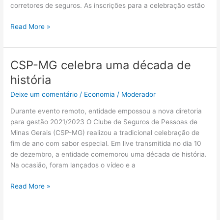
corretores de seguros. As inscrições para a celebração estão
seguros
tem
Read More »
inscrições
abertas
CSP-MG celebra uma década de
CSP-
MG
história
celebra
Deixe um comentário
/
Economia
/
Moderador
uma
década
Durante evento remoto, entidade empossou a nova diretoria
de
para gestão 2021/2023 O Clube de Seguros de Pessoas de
história
Minas Gerais (CSP-MG) realizou a tradicional celebração de
fim de ano com sabor especial. Em live transmitida no dia 10
de dezembro, a entidade comemorou uma década de história.
Na ocasião, foram lançados o vídeo e a
Read More »