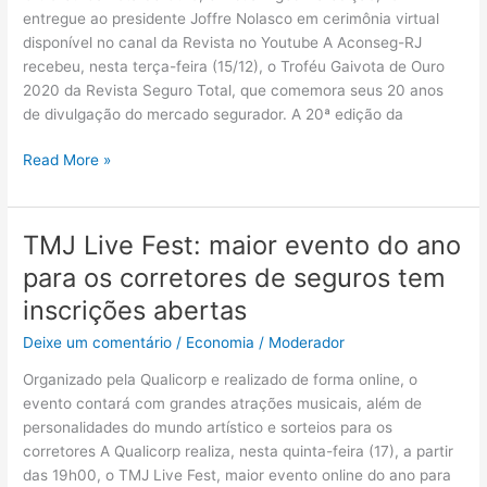
Revista
entregue ao presidente Joffre Nolasco em cerimônia virtual
Seguro
disponível no canal da Revista no Youtube A Aconseg-RJ
Total
recebeu, nesta terça-feira (15/12), o Troféu Gaivota de Ouro
2020 da Revista Seguro Total, que comemora seus 20 anos
de divulgação do mercado segurador. A 20ª edição da
Read More »
TMJ Live Fest: maior evento do ano
TMJ
Live
para os corretores de seguros tem
Fest:
inscrições abertas
maior
evento
Deixe um comentário
/
Economia
/
Moderador
do
Organizado pela Qualicorp e realizado de forma online, o
ano
evento contará com grandes atrações musicais, além de
para
personalidades do mundo artístico e sorteios para os
os
corretores A Qualicorp realiza, nesta quinta-feira (17), a partir
corretores
das 19h00, o TMJ Live Fest, maior evento online do ano para
de