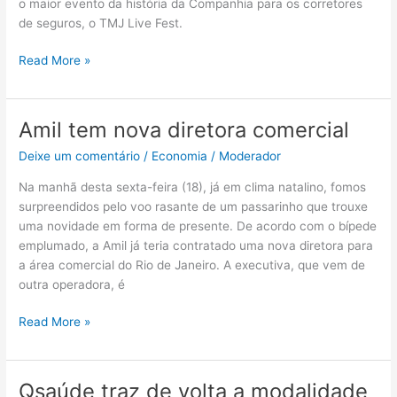
o maior evento da história da Companhia para os corretores
da
de seguros, o TMJ Live Fest.
Companhia
para
Read More »
o
setor
Amil tem nova diretora comercial
Amil
tem
Deixe um comentário
/
Economia
/
Moderador
nova
diretora
Na manhã desta sexta-feira (18), já em clima natalino, fomos
comercial
surpreendidos pelo voo rasante de um passarinho que trouxe
uma novidade em forma de presente. De acordo com o bípede
emplumado, a Amil já teria contratado uma nova diretora para
a área comercial do Rio de Janeiro. A executiva, que vem de
outra operadora, é
Read More »
Qsaúde traz de volta a modalidade
Qsaúde