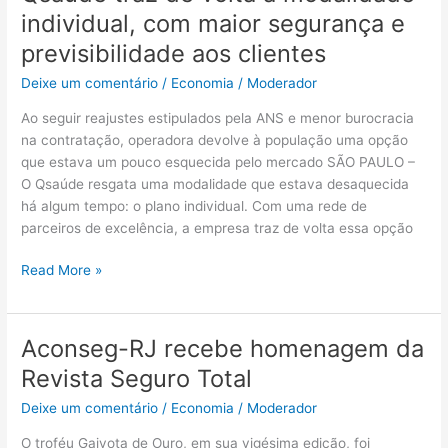
traz
individual, com maior segurança e
de
previsibilidade aos clientes
volta
a
Deixe um comentário
/
Economia
/
Moderador
modalidade
Ao seguir reajustes estipulados pela ANS e menor burocracia
individual,
na contratação, operadora devolve à população uma opção
com
que estava um pouco esquecida pelo mercado SÃO PAULO –
maior
O Qsaúde resgata uma modalidade que estava desaquecida
segurança
há algum tempo: o plano individual. Com uma rede de
e
parceiros de excelência, a empresa traz de volta essa opção
previsibilidade
aos
Read More »
clientes
Aconseg-RJ recebe homenagem da
Aconseg-
RJ
Revista Seguro Total
recebe
Deixe um comentário
/
Economia
/
Moderador
homenagem
da
O troféu Gaivota de Ouro, em sua vigésima edição, foi