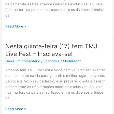
de camarote as três atrações musicais exclusivas. Ah, vale
ficar na torcida para ser sorteado entre os diversos prêmios
da
Read More »
Nesta quinta-feira (17) tem TMJ
Nesta
quinta-
Live Fest – Inscreva-se!
feira
Deixe um comentário
/
Economia
/
Moderador
(17)
tem
Amanhã tem TMJ Live Fest e você nem vai precisar levantar
TMJ
acampamento na fila para garantir o melhor lugar no evento.
Live
Se você já fez o seu cadastro, é só preparar o sofá e assistir
Fest
de camarote as três atrações musicais exclusivas. Ah, vale
–
ficar na torcida para ser sorteado entre os diversos prêmios
Inscreva-
da
se!
Read More »