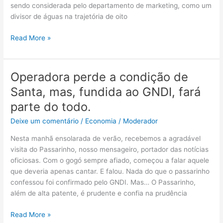
sendo considerada pelo departamento de marketing, como um
seus
divisor de águas na trajetória de oito
colaboradores
e
Read More »
propõe
mais
amor
nas
Operadora perde a condição de
Operadora
relações
perde
Santa, mas, fundida ao GNDI, fará
comerciais
a
parte do todo.
condição
de
Deixe um comentário
/
Economia
/
Moderador
Santa,
Nesta manhã ensolarada de verão, recebemos a agradável
mas,
visita do Passarinho, nosso mensageiro, portador das notícias
fundida
oficiosas. Com o gogó sempre afiado, começou a falar aquele
ao
que deveria apenas cantar. E falou. Nada do que o passarinho
GNDI,
confessou foi confirmado pelo GNDI. Mas… O Passarinho,
fará
além de alta patente, é prudente e confia na prudência
parte
do
Read More »
todo.