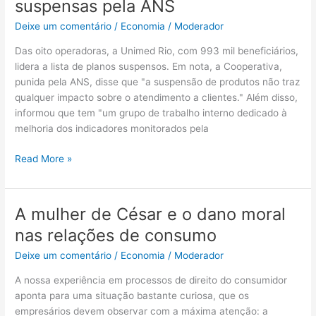
suspensas pela ANS
planos
Deixe um comentário
/
Economia
/
Moderador
têm
suas
Das oito operadoras, a Unimed Rio, com 993 mil beneficiários,
vendas
lidera a lista de planos suspensos. Em nota, a Cooperativa,
suspensas
punida pela ANS, disse que "a suspensão de produtos não traz
pela
qualquer impacto sobre o atendimento a clientes." Além disso,
ANS
informou que tem "um grupo de trabalho interno dedicado à
melhoria dos indicadores monitorados pela
Read More »
A mulher de César e o dano moral
A
mulher
nas relações de consumo
de
Deixe um comentário
/
Economia
/
Moderador
César
e
A nossa experiência em processos de direito do consumidor
o
aponta para uma situação bastante curiosa, que os
dano
empresários devem observar com a máxima atenção: a