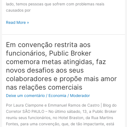
hipossuficiência
lado, temos pessoas que sofrem com problemas reais
do
causados por
consumidor
Read More »
Em convenção restrita aos
Em
convenção
funcionários, Public Broker
restrita
comemora metas atingidas, faz
aos
funcionários,
novos desafios aos seus
Public
colaboradores e propõe mais amor
Broker
nas relações comerciais
comemora
metas
Deixe um comentário
/
Economia
/
Moderador
atingidas,
Por Laura Ciampone e Emmanuel Ramos de Castro | Blog do
faz
Corretor SÃO PAULO – No último sábado, 13, a Public Broker
novos
reuniu seus funcionários, no Hotel Braston, da Rua Martins
desafios
Fontes, para uma convenção, que, de tão impactante, está
aos