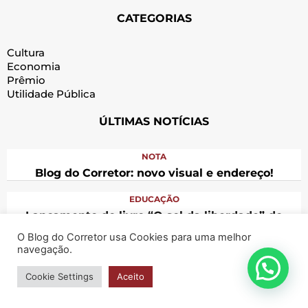
CATEGORIAS
Cultura
Economia
Prêmio
Utilidade Pública
ÚLTIMAS NOTÍCIAS
NOTA
Blog do Corretor: novo visual e endereço!
EDUCAÇÃO
Lançamento do livro “O sol da liberdade” do
jornalista Rodolfo Campos e Silva
O Blog do Corretor usa Cookies para uma melhor
navegação.
© 2022 – Blog do Corretor – Todos os direitos reservados
Cookie Settings
Aceito
Desenvolvido com
pelo time Agência Weber.