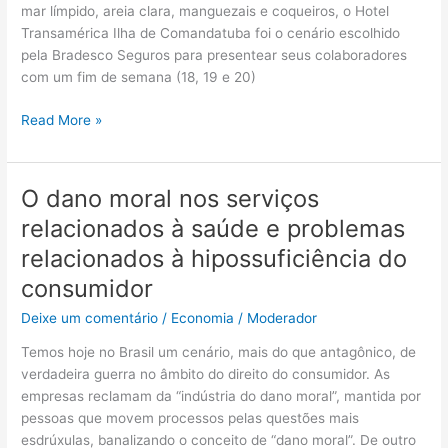
e
mar límpido, areia clara, manguezais e coqueiros, o Hotel
homenagear
Transamérica Ilha de Comandatuba foi o cenário escolhido
parceiros
pela Bradesco Seguros para presentear seus colaboradores
com um fim de semana (18, 19 e 20)
Read More »
O dano moral nos serviços
O
dano
relacionados à saúde e problemas
moral
relacionados à hipossuficiência do
nos
serviços
consumidor
relacionados
Deixe um comentário
/
Economia
/
Moderador
à
saúde
Temos hoje no Brasil um cenário, mais do que antagônico, de
e
verdadeira guerra no âmbito do direito do consumidor. As
problemas
empresas reclamam da “indústria do dano moral”, mantida por
relacionados
pessoas que movem processos pelas questões mais
à
esdrúxulas, banalizando o conceito de “dano moral”. De outro