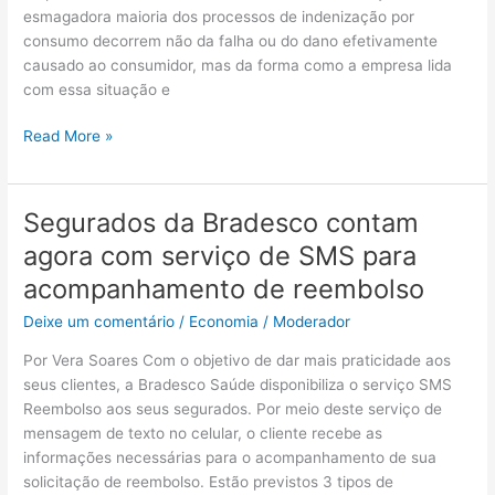
moral
esmagadora maioria dos processos de indenização por
nas
consumo decorrem não da falha ou do dano efetivamente
relações
causado ao consumidor, mas da forma como a empresa lida
de
com essa situação e
consumo
Read More »
Segurados da Bradesco contam
Segurados
da
agora com serviço de SMS para
Bradesco
acompanhamento de reembolso
contam
agora
Deixe um comentário
/
Economia
/
Moderador
com
Por Vera Soares Com o objetivo de dar mais praticidade aos
serviço
seus clientes, a Bradesco Saúde disponibiliza o serviço SMS
de
Reembolso aos seus segurados. Por meio deste serviço de
SMS
mensagem de texto no celular, o cliente recebe as
para
informações necessárias para o acompanhamento de sua
acompanhamento
solicitação de reembolso. Estão previstos 3 tipos de
de