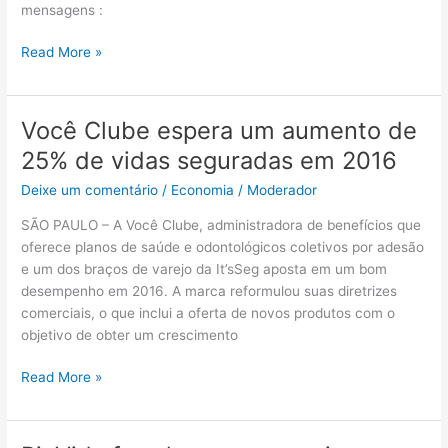
mensagens :
reembolso
Read More »
Você Clube espera um aumento de
Você
Clube
25% de vidas seguradas em 2016
espera
Deixe um comentário
/
Economia
/
Moderador
um
aumento
SÃO PAULO – A Você Clube, administradora de benefícios que
de
oferece planos de saúde e odontológicos coletivos por adesão
25%
e um dos braços de varejo da It’sSeg aposta em um bom
de
desempenho em 2016. A marca reformulou suas diretrizes
vidas
comerciais, o que inclui a oferta de novos produtos com o
seguradas
objetivo de obter um crescimento
em
2016
Read More »