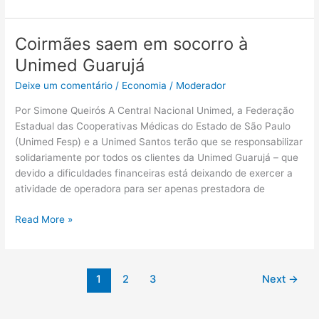
Coirmães saem em socorro à
Coirmães
saem
Unimed Guarujá
em
Deixe um comentário
/
Economia
/
Moderador
socorro
à
Por Simone Queirós A Central Nacional Unimed, a Federação
Unimed
Estadual das Cooperativas Médicas do Estado de São Paulo
Guarujá
(Unimed Fesp) e a Unimed Santos terão que se responsabilizar
solidariamente por todos os clientes da Unimed Guarujá – que
devido a dificuldades financeiras está deixando de exercer a
atividade de operadora para ser apenas prestadora de
Read More »
1
2
3
Next
→