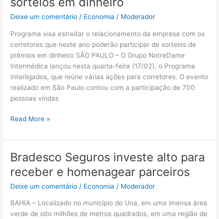
sorteios em dinheiro
o
Deixe um comentário
/
Economia
/
Moderador
lançamento
do
Programa visa estreitar o relacionamento da empresa com os
Programa
corretores que neste ano poderão participar de sorteios de
Interligados
prêmios em dinheiro SÃO PAULO – O Grupo NotreDame
e
Intermédica lançou nesta quarta-feira (17/02), o Programa
com
Interligados, que reúne várias ações para corretores. O evento
sorteios
realizado em São Paulo contou com a participação de 700
em
pessoas vindas
dinheiro
Read More »
Bradesco Seguros investe alto para
Bradesco
Seguros
receber e homenagear parceiros
investe
Deixe um comentário
/
Economia
/
Moderador
alto
para
BAHIA – Localizado no município do Una, em uma imensa área
receber
verde de oito milhões de metros quadrados, em uma região de