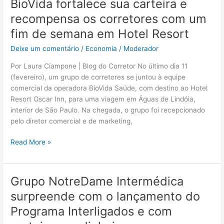
BioVida fortalece sua carteira e
BioVida
fortalece
recompensa os corretores com um
sua
fim de semana em Hotel Resort
carteira
e
Deixe um comentário
/
Economia
/
Moderador
recompensa
Por Laura Ciampone | Blog do Corretor No último dia 11
os
(fevereiro), um grupo de corretores se juntou à equipe
corretores
comercial da operadora BioVida Saúde, com destino ao Hotel
com
Resort Oscar Inn, para uma viagem em Águas de Lindóia,
um
interior de São Paulo. Na chegada, o grupo foi recepcionado
fim
pelo diretor comercial e de marketing,
de
semana
Read More »
em
Hotel
Resort
Grupo NotreDame Intermédica
Grupo
NotreDame
surpreende com o lançamento do
Intermédica
Programa Interligados e com
surpreende
com