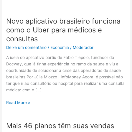
Novo aplicativo brasileiro funciona
Novo
aplicativo
como o Uber para médicos e
brasileiro
consultas
funciona
como
Deixe um comentário
/
Economia
/
Moderador
o
A ideia do aplicativo partiu de Fábio Tiepolo, fundador do
Uber
Docway, que já tinha experiência no ramo da saúde e viu a
para
oportunidade de solucionar a crise das operadoras de saúde
médicos
brasileiras Por Júlia Miozzo | InfoMoney Agora, é possível não
e
ter que ir ao consultório ou hospital para realizar uma consulta
consultas
médica: com o […]
Read More »
Mais 46 planos têm suas vendas
Mais
46