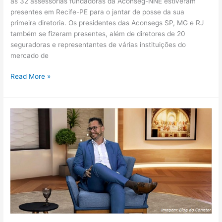
as 32 assessorias fundadoras da Aconseg-NNE estiveram
presentes em Recife-PE para o jantar de posse da sua
primeira diretoria. Os presidentes das Aconsegs SP, MG e RJ
também se fizeram presentes, além de diretores de 20
seguradoras e representantes de várias instituições do
mercado de
Read More »
Thiago
Laginestra
é
o
convidado
do
Programa
Segura
Brasil