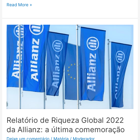
Read More »
Relatório
de
Riqueza
Global
2022
da
Allianz:
a
última
comemoração
Relatório de Riqueza Global 2022
da Allianz: a última comemoração
Deixe um comentário
/
Matéria
/
Moderador