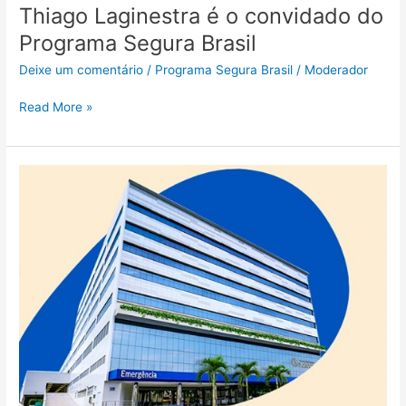
Thiago Laginestra é o convidado do
Programa Segura Brasil
Deixe um comentário
/
Programa Segura Brasil
/
Moderador
Read More »
Hapvida
NotreDame
Intermédica
lança
primeiro
plano
de
saúde
desde
fusão
do
grupo