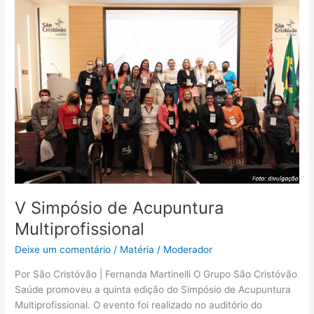
V
Simpósio
de
Acupuntura
Multiprofissional
V Simpósio de Acupuntura
Multiprofissional
Deixe um comentário
/
Matéria
/
Moderador
Por São Cristóvão | Fernanda Martinelli O Grupo São Cristóvão
Saúde promoveu a quinta edição do Simpósio de Acupuntura
Multiprofissional. O evento foi realizado no auditório do