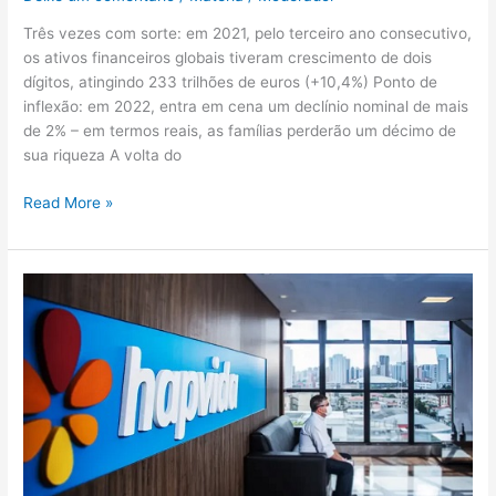
Três vezes com sorte: em 2021, pelo terceiro ano consecutivo,
os ativos financeiros globais tiveram crescimento de dois
dígitos, atingindo 233 trilhões de euros (+10,4%) Ponto de
inflexão: em 2022, entra em cena um declínio nominal de mais
de 2% – em termos reais, as famílias perderão um décimo de
sua riqueza A volta do
Read More »
O
que
estaria
por
trás
da
renúncia
de
Irlau