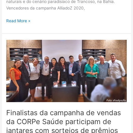
naturais e do cenário paradisíaco de Trancoso, na Bahia.
Vencedores da campanha AlliadoZ 2020,
Read More »
Finalistas
da
campanha
de
vendas
da
CORPe
Saúde
participam
de
jantares
Finalistas da campanha de vendas
com
da CORPe Saúde participam de
sorteios
de
jantares com sorteios de prêmios