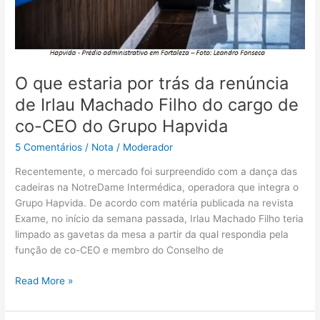
Machado
Filho
do
cargo
de
O que estaria por trás da renúncia
co-
CEO
de Irlau Machado Filho do cargo de
do
co-CEO do Grupo Hapvida
Grupo
Hapvida
5 Comentários
/
Nota
/
Moderador
Recentemente, o mercado foi surpreendido com a dança das
cadeiras na NotreDame Intermédica, operadora que integra o
Grupo Hapvida. De acordo com matéria publicada na revista
Exame, no início da semana passada, Irlau Machado Filho teria
limpado as gavetas da mesa a partir da qual respondia pela
função de co-CEO e membro do Conselho de
Read More »