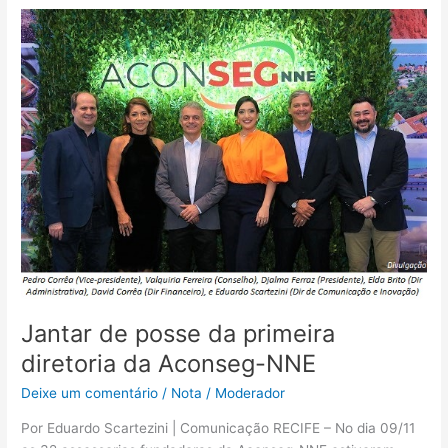
Jantar
de
posse
da
primeira
diretoria
da
Aconseg-
NNE
Jantar de posse da primeira
diretoria da Aconseg-NNE
Deixe um comentário
/
Nota
/
Moderador
Por Eduardo Scartezini | Comunicação RECIFE – No dia 09/11