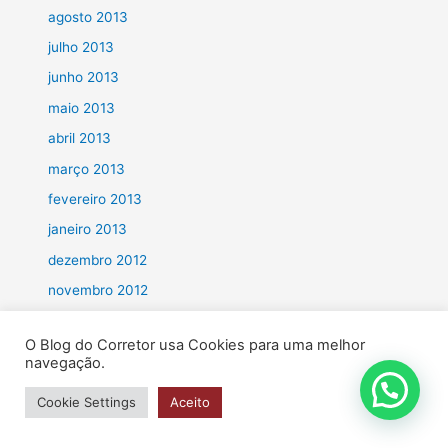
agosto 2013
julho 2013
junho 2013
maio 2013
abril 2013
março 2013
fevereiro 2013
janeiro 2013
dezembro 2012
novembro 2012
outubro 2012
O Blog do Corretor usa Cookies para uma melhor
setembro 2012
navegação.
agosto 2012
Cookie Settings
Aceito
julho 2012
junho 2012