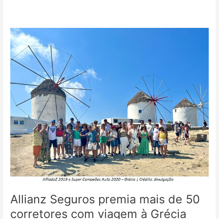
Allianz
Seguros
premia
mais
de
50
corretores
com
viagem
à
Grécia
Allianz Seguros premia mais de 50
corretores com viagem à Grécia