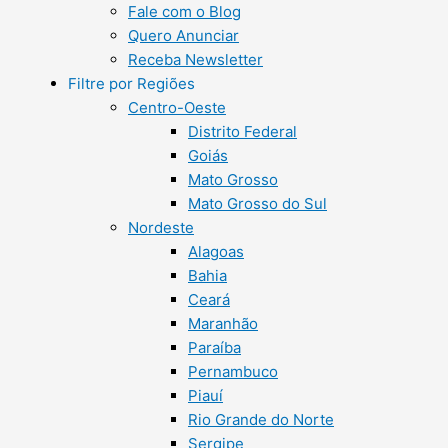
Fale com o Blog
Quero Anunciar
Receba Newsletter
Filtre por Regiões
Centro-Oeste
Distrito Federal
Goiás
Mato Grosso
Mato Grosso do Sul
Nordeste
Alagoas
Bahia
Ceará
Maranhão
Paraíba
Pernambuco
Piauí
Rio Grande do Norte
Sergipe