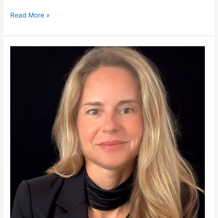
Read More »
Joint
venture
Zattar
&
Galamba
anuncia
diretora
executiva
comercial