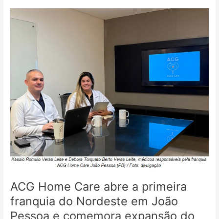
ACG
Home
Care
abre
a
primeira
franquia
do
Nordeste
em
João
Pessoa
e
comemora
expansão
do
ACG Home Care abre a primeira
setor
de
franquia do Nordeste em João
home
Pessoa e comemora expansão do
care