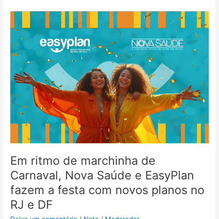
Em
ritmo
de
marchinha
de
Carnaval,
Nova
Saúde
e
EasyPlan
fazem
a
festa
com
Em ritmo de marchinha de
novos
Carnaval, Nova Saúde e EasyPlan
planos
fazem a festa com novos planos no
no
RJ
RJ e DF
e
Deixe um comentário
/
Nota
/
Moderador