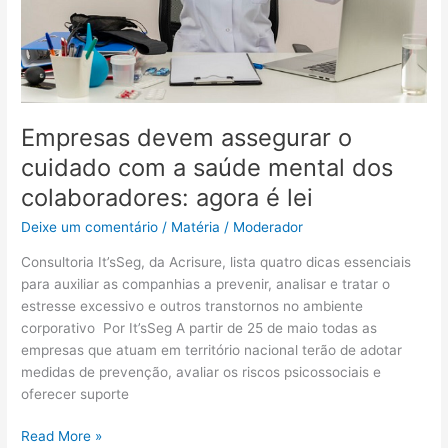
mental
dos
colaboradores:
agora
é
lei
Empresas devem assegurar o
cuidado com a saúde mental dos
colaboradores: agora é lei
Deixe um comentário
/
Matéria
/
Moderador
Consultoria It’sSeg, da Acrisure, lista quatro dicas essenciais
para auxiliar as companhias a prevenir, analisar e tratar o
estresse excessivo e outros transtornos no ambiente
corporativo Por It’sSeg A partir de 25 de maio todas as
empresas que atuam em território nacional terão de adotar
medidas de prevenção, avaliar os riscos psicossociais e
oferecer suporte
Read More »