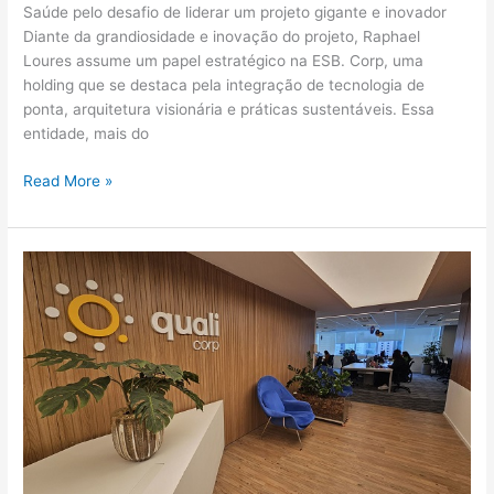
Saúde pelo desafio de liderar um projeto gigante e inovador
Diante da grandiosidade e inovação do projeto, Raphael
Loures assume um papel estratégico na ESB. Corp, uma
holding que se destaca pela integração de tecnologia de
ponta, arquitetura visionária e práticas sustentáveis. Essa
entidade, mais do
Read More »
Qualicorp
lança
campanhas
regionais
para
premiar
corretores
de
vendas
em