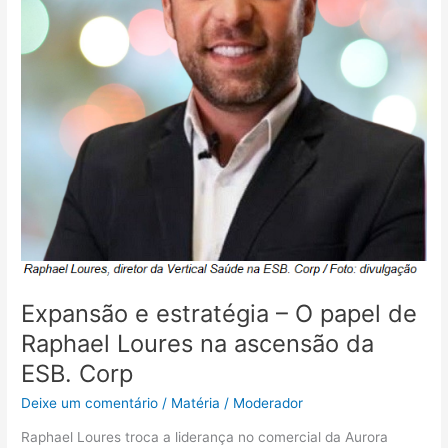
Raphael
Loures
na
ascensão
da
ESB.
Corp
Expansão e estratégia – O papel de
Raphael Loures na ascensão da
ESB. Corp
Deixe um comentário
/
Matéria
/
Moderador
Raphael Loures troca a liderança no comercial da Aurora