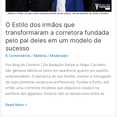
fundada
pelo
pai
deles
O Estilo dos irmãos que
em
um
transformaram a corretora fundada
modelo
pelo pai deles em um modelo de
de
sucesso
sucesso
6 Comentários
/
Matéria
/
Moderador
Por Blog do Corretor | Da Redação Rafael e Felipe Carvalho
são gêmeos idênticos tanto em aparência quanto em espírito
empreendedor. O patriarca de sua família, mentor e navegador
de suas primeiras andanças profissionais, fundou a Estilo, até
então uma corretora modesta que disputava espaço na
periferia das gigantes. Embora não se destacasse entre as
Read More »