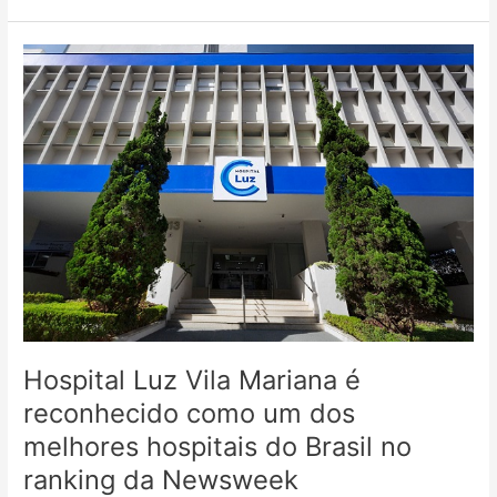
Hospital
Luz
Vila
Mariana
é
reconhecido
como
um
dos
melhores
hospitais
do
Brasil
Hospital Luz Vila Mariana é
no
ranking
reconhecido como um dos
da
melhores hospitais do Brasil no
Newsweek
ranking da Newsweek