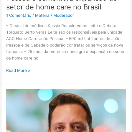
setor de home care no Brasil
no
Brasil
1 Comentário
/
Matéria
/
Moderador
– O casal de médicos Kassio Romulo Veras Leite e Debora
Torquato Berto Veras Leite são os responsáveis pela unidade
ACG Home Care-João Pessoa. – 500 mil habitantes de João
Pessoa e de Cabedelo poderão contratar os serviços da nova
franquia. – 25 anos da empresa consagra a expansão do setor
de home care no
Read More »
Expansão
e
estratégia
–
O
papel
de