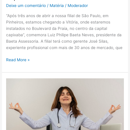
Deixe um comentário
/
Matéria
/
Moderador
“Após três anos de abrir a nossa filial de São Paulo, em
Pinheiros, estamos chegando a Vitória, onde estaremos
instalados no Boulevard da Praia, no centro da capital
capixaba”, comemora Luiz Philipe Baeta Neves, presidente da
Baeta Assessoria. A filial terá como gerente José Silas,
experiente profissional com mais de 30 anos de mercado, que
Read More »
Empresas
devem
assegurar
o
cuidado
com
a
saúde