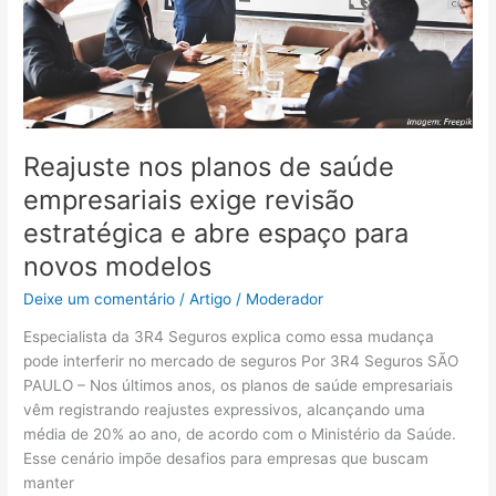
estratégica
e
abre
espaço
para
novos
modelos
Reajuste nos planos de saúde
empresariais exige revisão
estratégica e abre espaço para
novos modelos
Deixe um comentário
/
Artigo
/
Moderador
Especialista da 3R4 Seguros explica como essa mudança
pode interferir no mercado de seguros Por 3R4 Seguros SÃO
PAULO – Nos últimos anos, os planos de saúde empresariais
vêm registrando reajustes expressivos, alcançando uma
média de 20% ao ano, de acordo com o Ministério da Saúde.
Esse cenário impõe desafios para empresas que buscam
manter