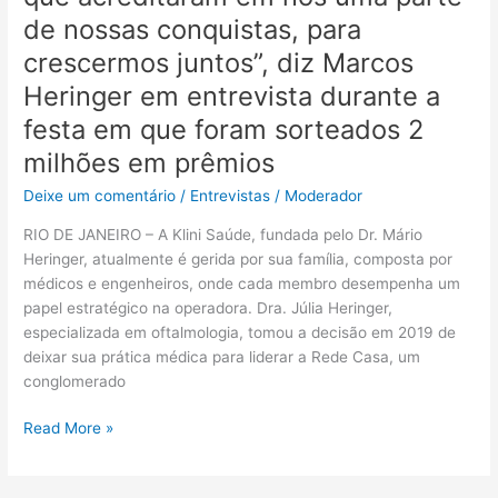
Heringer
de nossas conquistas, para
em
crescermos juntos”, diz Marcos
entrevista
durante
Heringer em entrevista durante a
a
festa em que foram sorteados 2
festa
milhões em prêmios
em
que
Deixe um comentário
/
Entrevistas
/
Moderador
foram
sorteados
RIO DE JANEIRO – A Klini Saúde, fundada pelo Dr. Mário
2
Heringer, atualmente é gerida por sua família, composta por
milhões
médicos e engenheiros, onde cada membro desempenha um
em
papel estratégico na operadora. Dra. Júlia Heringer,
prêmios
especializada em oftalmologia, tomou a decisão em 2019 de
deixar sua prática médica para liderar a Rede Casa, um
conglomerado
Read More »