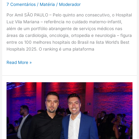
7 Comentários
/
Matéria
/
Moderador
Por Amil SÃO PAULO – Pelo quinto ano consecutivo, o Hospital
Luz Vila Mariana – referência no cuidado materno-infantil,
além de um portfólio abrangente de serviços médicos nas
áreas da cardiologia, oncologia, ortopedia e neurologia – figura
entre os 100 melhores hospitais do Brasil na lista World’s Best
Hospitals 2025. O ranking é uma plataforma
Read More »
O
Estilo
dos
irmãos
que
transformaram
a
corretora