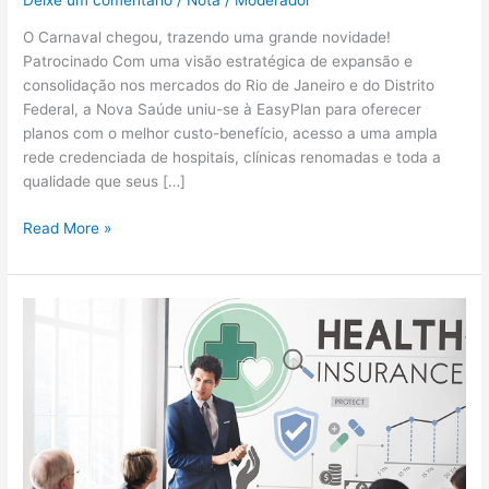
DF
O Carnaval chegou, trazendo uma grande novidade!
Patrocinado Com uma visão estratégica de expansão e
consolidação nos mercados do Rio de Janeiro e do Distrito
Federal, a Nova Saúde uniu-se à EasyPlan para oferecer
planos com o melhor custo-benefício, acesso a uma ampla
rede credenciada de hospitais, clínicas renomadas e toda a
qualidade que seus […]
Read More »
Reajuste
nos
planos
de
saúde
empresariais
exige
revisão